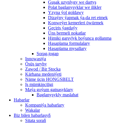
Guşak uzynlygy we dartyş
Polat baglanyşyklar we ilikler
Yzyna ýol goldawy
Dizaýny ýapmak ýa-da ret etmek
Konweýer kemerleri öwürmek
Geçiriş ýagdaýy
Üns bermeli nokatlar
Himiki garşylyk boýunça gollanma
Hasaplama formulalary
Hasaplama mysallary
Sorag-jogap
Innowasiýa
Ösüş taryhy
Zawod / Bir Stocka
Kärhana medeniýeti
Näme üçin HONGSBELT
Iş mümkinçiligi
Maýa goýum gatnaşyklary
Baglanyşykly maslahat
Habarlar
Kompaniýa habarlary
Wakalar
Biz bilen habarlaşyň
Sitata soraň