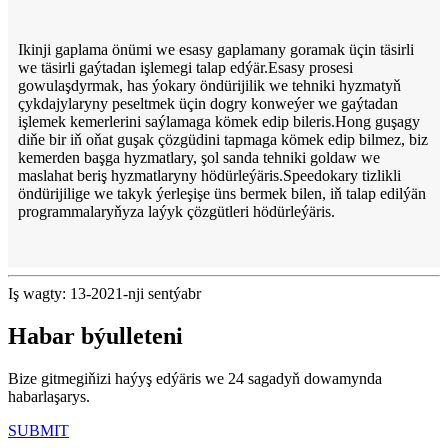
Ikinji gaplama önümi we esasy gaplamany goramak üçin täsirli
we täsirli gaýtadan işlemegi talap edýär.Esasy prosesi
gowulaşdyrmak, has ýokary öndürijilik we tehniki hyzmatyň
çykdajylaryny peseltmek üçin dogry konweýer we gaýtadan
işlemek kemerlerini saýlamaga kömek edip bileris.Hong guşagy
diňe bir iň oňat guşak çözgüdini tapmaga kömek edip bilmez, biz
kemerden başga hyzmatlary, şol sanda tehniki goldaw we
maslahat beriş hyzmatlaryny hödürleýäris.Speedokary tizlikli
öndürijilige we takyk ýerleşişe üns bermek bilen, iň talap edilýän
programmalaryňyza laýyk çözgütleri hödürleýäris.
Iş wagty: 13-2021-nji sentýabr
Habar býulleteni
Bize gitmegiňizi haýyş edýäris we 24 sagadyň dowamynda
habarlaşarys.
SUBMIT