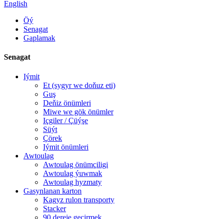
English
Öý
Senagat
Gaplamak
Senagat
Iýmit
Et (sygyr we doňuz eti)
Guş
Deňiz önümleri
Miwe we gök önümler
Içgiler / Çüýşe
Süýt
Çörek
Iýmit önümleri
Awtoulag
Awtoulag önümçiligi
Awtoulag ýuwmak
Awtoulag hyzmaty
Gasynlanan karton
Kagyz rulon transporty
Stacker
90 dereje geçirmek