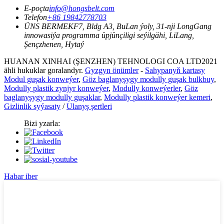
E-poçta
info@hongsbelt.com
Telefon
+86 19842778703
ÜNS BERMEK
F7, Bldg A3, BuLan ýoly, 31-nji LongGang
innowasiýa programma üpjünçiligi seýilgähi, LiLang,
Şençzhenen, Hytaý
HUANAN XINHAI (ŞENZHEN) TEHNOLOGI COA LTD2021
ähli hukuklar goralandyr.
Gyzgyn önümler
-
Sahypanyň kartasy
Modul guşak konweýer
,
Göz baglanyşygy modully guşak bulkbuy
,
Modully plastik zynjyr konweýer
,
Modully konweýerler
,
Göz
baglanyşygy modully guşaklar
,
Modully plastik konweýer kemeri
,
Gizlinlik syýasaty
/
Ulanyş şertleri
Bizi yzarla:
Habar iber