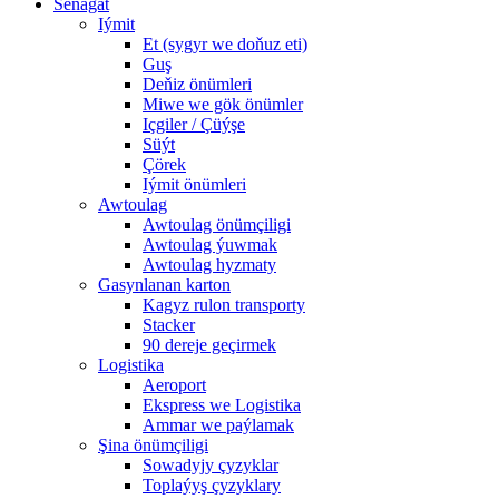
Senagat
Iýmit
Et (sygyr we doňuz eti)
Guş
Deňiz önümleri
Miwe we gök önümler
Içgiler / Çüýşe
Süýt
Çörek
Iýmit önümleri
Awtoulag
Awtoulag önümçiligi
Awtoulag ýuwmak
Awtoulag hyzmaty
Gasynlanan karton
Kagyz rulon transporty
Stacker
90 dereje geçirmek
Logistika
Aeroport
Ekspress we Logistika
Ammar we paýlamak
Şina önümçiligi
Sowadyjy çyzyklar
Toplaýyş çyzyklary