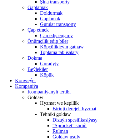
Şina transporty
Gaplamak
Doldurmak
Gaplamak
Gutular transporty
Çap etmek
Çap ediş enjamy
Önümçilik edip biler
Köpçülikleýin gatnaw
Toplama tablisalary
Dokma
Guradyjy
Beýlekiler
Köpük
Konweýer
Kompaniýa
Kompaniýanyň tertibi
Goldaw
Hyzmat we kepillik
Birinji derejeli hyzmat
Tehniki goldaw
Dizaýn spesifikasiýasy
“Sprocket” sürüň
Rulman
Goldaw usuly