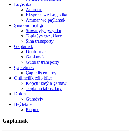
Logistika
Aeroport
Ekspress we Logistika
Ammar we paýlamak
Şina önümçiligi
Sowadyjy çyzyklar
Toplaýyş çyzyklary
Şina transporty
Gaplamak
Doldurmak
Gaplamak
Gutular transporty
Çap etmek
Çap ediş enjamy
Önümçilik edip biler
Köpçülikleýin gatnaw
Toplama tablisalary
Dokma
Guradyjy
Beýlekiler
Köpük
Gaplamak