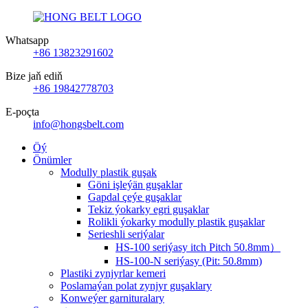
Whatsapp
+86 13823291602
Bize jaň ediň
+86 19842778703
E-poçta
info@hongsbelt.com
Öý
Önümler
Modully plastik guşak
Göni işleýän guşaklar
Gapdal çeýe guşaklar
Tekiz ýokarky egri guşaklar
Rolikli ýokarky modully plastik guşaklar
Serieshli seriýalar
HS-100 seriýasy itch Pitch 50.8mm）
HS-100-N seriýasy (Pit: 50.8mm)
Plastiki zynjyrlar kemeri
Poslamaýan polat zynjyr guşaklary
Konweýer garnituralary