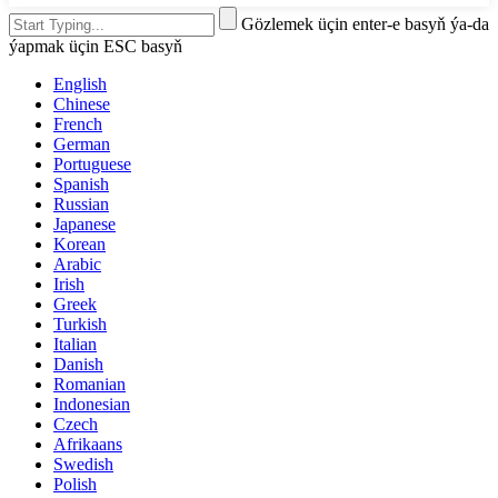
Gözlemek üçin enter-e basyň ýa-da
ýapmak üçin ESC basyň
English
Chinese
French
German
Portuguese
Spanish
Russian
Japanese
Korean
Arabic
Irish
Greek
Turkish
Italian
Danish
Romanian
Indonesian
Czech
Afrikaans
Swedish
Polish