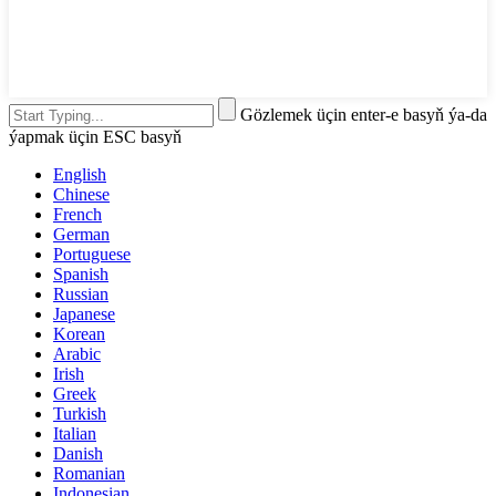
Gözlemek üçin enter-e basyň ýa-da
ýapmak üçin ESC basyň
English
Chinese
French
German
Portuguese
Spanish
Russian
Japanese
Korean
Arabic
Irish
Greek
Turkish
Italian
Danish
Romanian
Indonesian