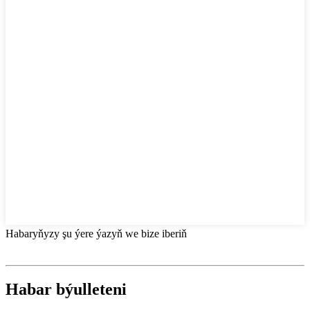
Habaryňyzy şu ýere ýazyň we bize iberiň
Habar býulleteni