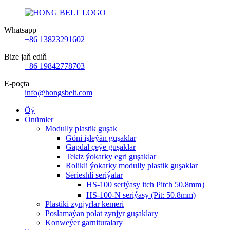
Whatsapp
+86 13823291602
Bize jaň ediň
+86 19842778703
E-poçta
info@hongsbelt.com
Öý
Önümler
Modully plastik guşak
Göni işleýän guşaklar
Gapdal çeýe guşaklar
Tekiz ýokarky egri guşaklar
Rolikli ýokarky modully plastik guşaklar
Serieshli seriýalar
HS-100 seriýasy itch Pitch 50.8mm）
HS-100-N seriýasy (Pit: 50.8mm)
Plastiki zynjyrlar kemeri
Poslamaýan polat zynjyr guşaklary
Konweýer garnituralary