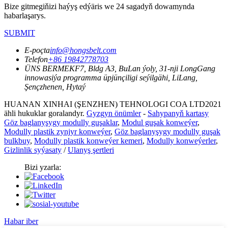
Bize gitmegiňizi haýyş edýäris we 24 sagadyň dowamynda
habarlaşarys.
SUBMIT
E-poçta
info@hongsbelt.com
Telefon
+86 19842778703
ÜNS BERMEK
F7, Bldg A3, BuLan ýoly, 31-nji LongGang
innowasiýa programma üpjünçiligi seýilgähi, LiLang,
Şençzhenen, Hytaý
HUANAN XINHAI (ŞENZHEN) TEHNOLOGI COA LTD2021
ähli hukuklar goralandyr.
Gyzgyn önümler
-
Sahypanyň kartasy
Göz baglanyşygy modully guşaklar
,
Modul guşak konweýer
,
Modully plastik zynjyr konweýer
,
Göz baglanyşygy modully guşak
bulkbuy
,
Modully plastik konweýer kemeri
,
Modully konweýerler
,
Gizlinlik syýasaty
/
Ulanyş şertleri
Bizi yzarla:
Habar iber