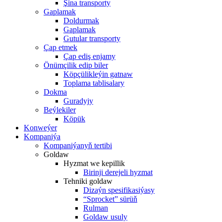
Şina transporty
Gaplamak
Doldurmak
Gaplamak
Gutular transporty
Çap etmek
Çap ediş enjamy
Önümçilik edip biler
Köpçülikleýin gatnaw
Toplama tablisalary
Dokma
Guradyjy
Beýlekiler
Köpük
Konweýer
Kompaniýa
Kompaniýanyň tertibi
Goldaw
Hyzmat we kepillik
Birinji derejeli hyzmat
Tehniki goldaw
Dizaýn spesifikasiýasy
“Sprocket” sürüň
Rulman
Goldaw usuly