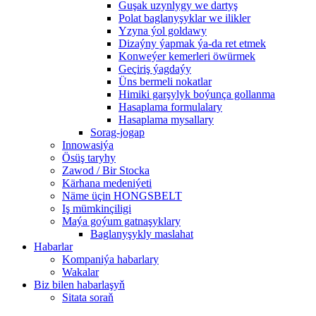
Guşak uzynlygy we dartyş
Polat baglanyşyklar we ilikler
Yzyna ýol goldawy
Dizaýny ýapmak ýa-da ret etmek
Konweýer kemerleri öwürmek
Geçiriş ýagdaýy
Üns bermeli nokatlar
Himiki garşylyk boýunça gollanma
Hasaplama formulalary
Hasaplama mysallary
Sorag-jogap
Innowasiýa
Ösüş taryhy
Zawod / Bir Stocka
Kärhana medeniýeti
Näme üçin HONGSBELT
Iş mümkinçiligi
Maýa goýum gatnaşyklary
Baglanyşykly maslahat
Habarlar
Kompaniýa habarlary
Wakalar
Biz bilen habarlaşyň
Sitata soraň