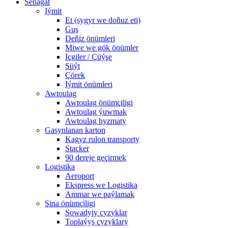
Senagat
Iýmit
Et (sygyr we doňuz eti)
Guş
Deňiz önümleri
Miwe we gök önümler
Içgiler / Çüýşe
Süýt
Çörek
Iýmit önümleri
Awtoulag
Awtoulag önümçiligi
Awtoulag ýuwmak
Awtoulag hyzmaty
Gasynlanan karton
Kagyz rulon transporty
Stacker
90 dereje geçirmek
Logistika
Aeroport
Ekspress we Logistika
Ammar we paýlamak
Şina önümçiligi
Sowadyjy çyzyklar
Toplaýyş çyzyklary