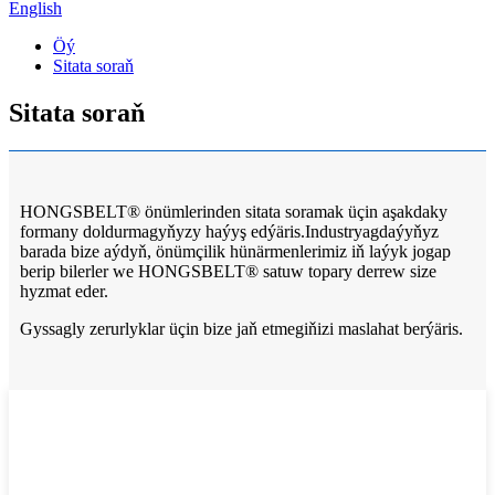
English
Öý
Sitata soraň
Sitata soraň
HONGSBELT® önümlerinden sitata soramak üçin aşakdaky
formany doldurmagyňyzy haýyş edýäris.Industryagdaýyňyz
barada bize aýdyň, önümçilik hünärmenlerimiz iň laýyk jogap
berip bilerler we HONGSBELT® satuw topary derrew size
hyzmat eder.
Gyssagly zerurlyklar üçin bize jaň etmegiňizi maslahat berýäris.